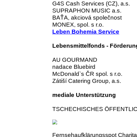
G4S Cash Services (CZ), a.s.
SUPRAPHON MUSIC a.s.
BAŤA, akciová společnost
MONEX, spol. s r.o.
Leben Bohemia Service
Lebensmittelfonds - Förderun
AU GOURMAND
nadace Bluebird
McDonald`s ČR spol. s r.o.
Zátiší Catering Group, a.s.
mediale Unterstützung
TSCHECHISCHES ÖFFENTLI
Fernsehaufklärungsspot Charit