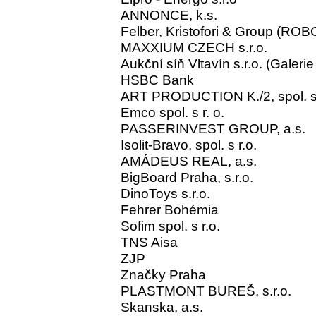
ANNONCE, k.s.
Felber, Kristofori & Group (ROBO
MAXXIUM CZECH s.r.o.
Aukční síň Vltavín s.r.o. (Galerie
HSBC Bank
ART PRODUCTION K./2, spol. s 
Emco spol. s r. o.
PASSERINVEST GROUP, a.s.
Isolit-Bravo, spol. s r.o.
AMÁDEUS REAL, a.s.
BigBoard Praha, s.r.o.
DinoToys s.r.o.
Fehrer Bohémia
Sofim spol. s r.o.
TNS Aisa
ZJP
Značky Praha
PLASTMONT BUREŠ, s.r.o.
Skanska, a.s.