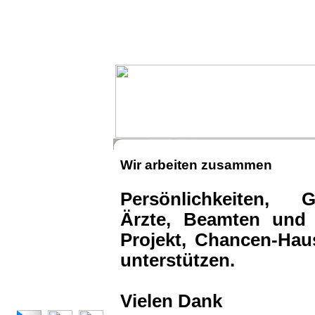
HERZLICH WILLKOMMEN
AUSZEICHNUNG
WER SIND WIR
KLIENTEN
STRAßENZENTRUM
Wir arbeiten zusammen
CHANCEN-HAUS
Persönlichkeiten, G
ASYLWOHNUNG
Ärzte, Beamten und 
STREETWORKING
Projekt, Chancen-Hau
ARBEITSWERKSTATT
unterstützen.
WIR ARBEITEN ZUSAMMEN
HELFEN SIE MIT
Vielen Dank
KONTAKT