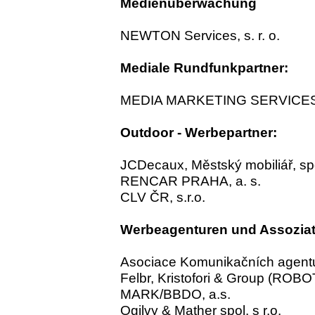
Medienüberwachung
NEWTON Services, s. r. o.
Mediale Rundfunkpartner:
MEDIA MARKETING SERVICES 
Outdoor - Werbepartner:
JCDecaux, Městský mobiliář, spol
RENCAR PRAHA, a. s.
CLV ČR, s.r.o.
Werbeagenturen und Assoziat
Asociace Komunikačních agent
Felbr, Kristofori & Group (ROBOT
MARK/BBDO, a.s.
Ogilvy & Mather spol. s r.o.