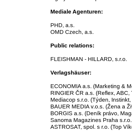
Mediale Agenturen:
PHD, a.s.
OMD Czech, a.s.
Public relations:
FLEISHMAN - HILLARD, s.r.o.
Verlagshäuser:
ECONOMIA a.s. (Marketing & M
RINGIER ČR a.s. (Reflex, ABC, 
Mediacop s.r.o. (Týden, Instinkt,
BAUER MEDIA v.o.s. (Žena a Živ
BORGIS a.s. (Deník právo, Ma
Sanoma Magazines Praha s.r.o. 
ASTROSAT, spol. s r.o. (Top V