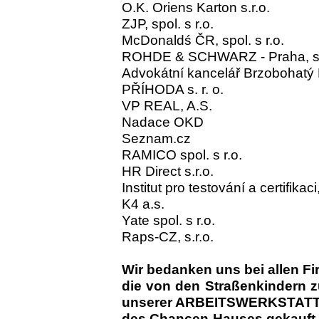
O.K. Oriens Karton s.r.o.
ZJP, spol. s r.o.
McDonaldś ČR, spol. s r.o.
ROHDE & SCHWARZ - Praha, s. 
Advokátní kancelář Brzobohatý 
PŘÍHODA s. r. o.
VP REAL, A.S.
Nadace OKD
Seznam.cz
RAMICO spol. s r.o.
HR Direct s.r.o.
Institut pro testování a certifikaci
K4 a.s.
Yate spol. s r.o.
Raps-CZ, s.r.o.
Wir bedanken uns bei allen F
die von den Straßenkindern
unserer ARBEITSWERKSTAT
des Chancen-Hauses gekauft