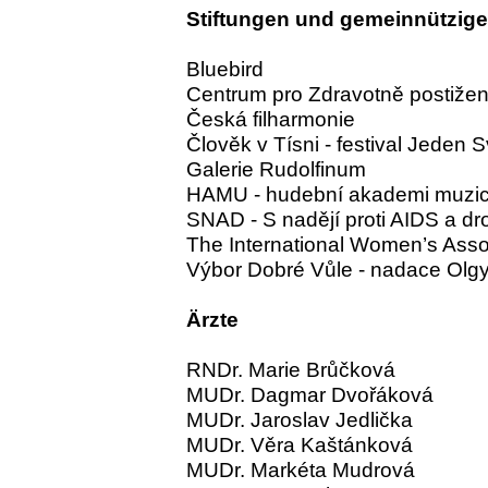
Stiftungen und gemeinnützige
Bluebird
Centrum pro Zdravotně postiže
Česká filharmonie
Člověk v Tísni - festival Jeden S
Galerie Rudolfinum
HAMU - hudební akademi muzi
SNAD - S nadějí proti AIDS a d
The International Women’s Asso
Výbor Dobré Vůle - nadace Olg
Ärzte
RNDr. Marie Brůčková
MUDr. Dagmar Dvořáková
MUDr. Jaroslav Jedlička
MUDr. Věra Kaštánková
MUDr. Markéta Mudrová