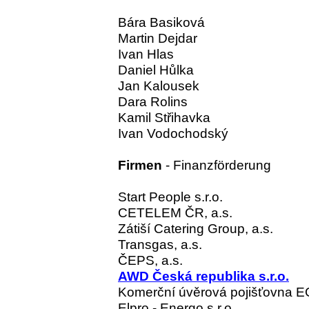
Bára Basiková
Martin Dejdar
Ivan Hlas
Daniel Hůlka
Jan Kalousek
Dara Rolins
Kamil Střihavka
Ivan Vodochodský
Firmen
- Finanzförderung
Start People s.r.o.
CETELEM ČR, a.s.
Zátiší Catering Group, a.s.
Transgas, a.s.
ČEPS, a.s.
AWD Česká republika s.r.o.
Komerční úvěrová pojišťovna EG
Elpro - Energo s.r.o