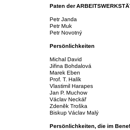
Paten der ARBEITSWERKST
Petr Janda
Petr Muk
Petr Novotný
Persönlichkeiten
Michal David
Jiřina Bohdalová
Marek Eben
Prof. T. Halík
Vlastimil Harapes
Jan P. Muchow
Václav Neckář
Zdeněk Troška
Biskup Václav Malý
Persönlichkeiten, die im Bene