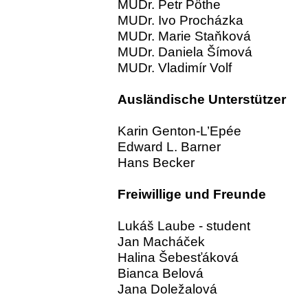
MUDr. Petr Pöthe
MUDr. Ivo Procházka
MUDr. Marie Staňková
MUDr. Daniela Šímová
MUDr. Vladimír Volf
Ausländische Unterstützer
Karin Genton-L’Epée
Edward L. Barner
Hans Becker
Freiwillige und Freunde
Lukáš Laube - student
Jan Macháček
Halina Šebesťáková
Bianca Belová
Jana Doležalová