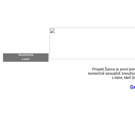
HERZLICH WILLKOMMEN
AUSZEICHNUNG
WER SIND WIR
Geschichte
Leute
KLIENTEN
Projekt Šance je první pr
komerčně sexuálně zneužíva
STRAßENZENTRUM
s lidmi, kteří
CHANCEN-HAUS
Ge
ASYLWOHNUNG
STREETWORKING
ARBEITSWERKSTATT
WIR ARBEITEN ZUSAMMEN
HELFEN SIE MIT